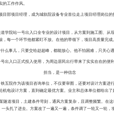
实的工作作风。
地铁项目部项目经理，成为城轨院设备专业首位走上项目经理岗位
铁道学院站一号出入口全专业的设计项目，从方案到施工图、从
敲，每一个环节他都紧盯不放。在他的带领下，项目高质量完成
“什么事儿，只要交给赵超峰，都能放心。他不怕困难，只关心遇
院站一号出入口正式投入使用，为周边居民出行带来了实实在在的便
担当，是一种信念
，铁五院作为该项目咨询单位，不仅要审图，还要对设计方案进
论机电设计方案，直到确定最优方案。业主和总体单位都给出了好
”。某隧道项目，土建条件苛刻，通风方案复杂，且调整频繁。在这
目，一头扎了进去。方案改了一遍又一遍，条件调了一轮又一轮，