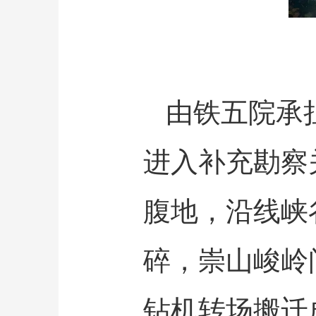
由铁五院承
进入补充勘察
腹地，沿线峡
碎，崇山峻岭
钻机转场搬迁