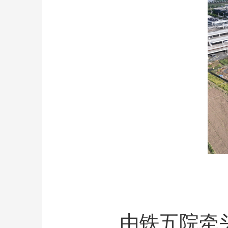
由铁五院牵